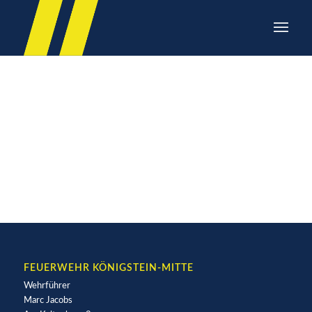
Es konnte leider nichts
gefunden werden
Entschuldigung, aber kein Eintrag erfüllt Deine Suchkriterien
FEUERWEHR KÖNIGSTEIN-MITTE
Wehrführer
Marc Jacobs